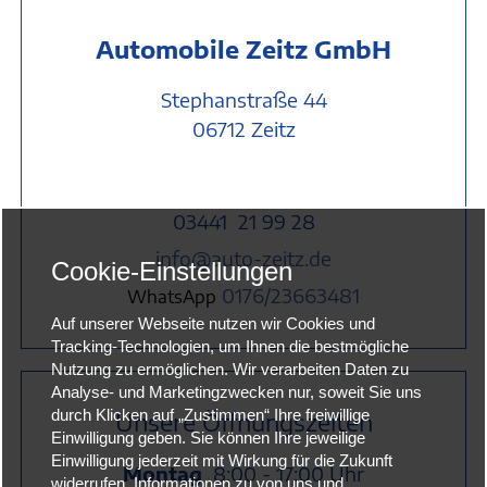
Automobile Zeitz GmbH
Stephanstraße 44
06712 Zeitz
03441 21 99 28
info@auto-zeitz.de
Cookie-Einstellungen
0176/23663481
WhatsApp
Auf unserer Webseite nutzen wir Cookies und
Tracking-Technologien, um Ihnen die bestmögliche
Nutzung zu ermöglichen. Wir verarbeiten Daten zu
Analyse- und Marketingzwecken nur, soweit Sie uns
Unsere Öffnungszeiten
durch Klicken auf „Zustimmen“ Ihre freiwillige
Einwilligung geben. Sie können Ihre jeweilige
Einwilligung jederzeit mit Wirkung für die Zukunft
Montag
8:00 - 17:00 Uhr
widerrufen. Informationen zu von uns und